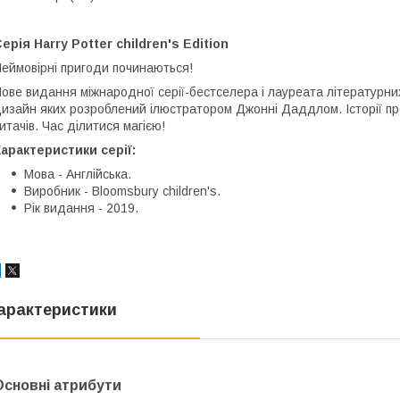
ерія Harry Potter children's Edition
еймовірні пригоди починаються!
ове видання міжнародної серії-бестселера і лауреата літературних
изайн яких розроблений ілюстратором Джонні Даддлом. Історії про
итачів. Час ділитися магією!
арактеристики серії:
Мова - Англійська.
Виробник - Bloomsbury children's.
Рік видання - 2019.
арактеристики
Основні атрибути