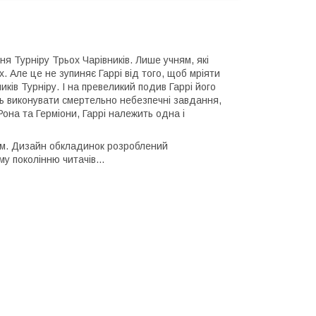
я Турніру Трьох Чарівників. Лише учням, які
. Але це не зупиняє Гаррі від того, щоб мріяти
иків Турніру. І на превеликий подив Гаррі його
ть виконувати смертельно небезпечні завдання,
она та Герміони, Гаррі належить одна і
ом. Дизайн обкладинок розроблений
 поколінню читачів...