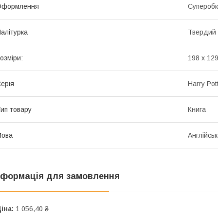
Оформлення
Супероб
алітурка
Твердий
озміри:
198 x 129
ерія
Harry Pott
ип товару
Книга
Мова
Англійсь
нформація для замовлення
іна:
1 056,40 ₴