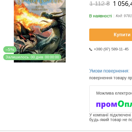
1 056,
1 112 ₴
В наявності
Код:
9781
Купити
+380 (97) 589-11-45
–5%
Залишилось
0
0
днів
0
0
0
0
0
0
повернення товару п
У компанії підключені
будь-який товар не п