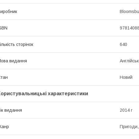
иробник
Bloomsbu
SBN
9781408
ількість сторінок
640
ова видання
Англійсь
Стан
Новий
Користувальницькі характеристики
ік видання
2014 г
Жанр
Пригоди,