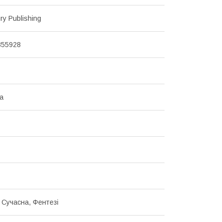
ry Publishing
855928
ка
 Сучасна, Фентезі