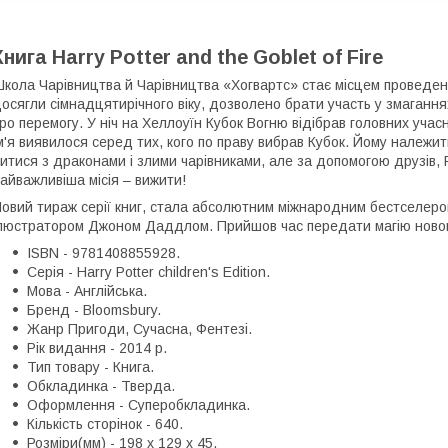
Книга Harry Potter and the Goblet of Fire
кола Чарівництва й Чарівництва «Хогвартс» стає місцем проведенн
осягли сімнадцятирічного віку, дозволено брати участь у змаганнях
ро перемогу. У ніч на Хеллоуїн Кубок Вогню відібрав головних учасн
м'я виявилося серед тих, кого по праву вибрав Кубок. Йому належи
итися з драконами і злими чарівниками, але за допомогою друзів, Р
айважливіша місія – вижити!
овий тираж серії книг, стала абсолютним міжнародним бестселер
люстратором Джоном Даддлом. Прийшов час передати магію новому
ISBN - 9781408855928.
Серія - Harry Potter children's Edition.
Мова - Англійська.
Бренд - Bloomsbury.
Жанр Пригоди, Сучасна, Фентезі.
Рік видання - 2014 р.
Тип товару - Книга.
Обкладинка - Тверда.
Оформлення - Суперобкладинка.
Кількість сторінок - 640.
Розміри(мм) - 198 x 129 x 45.