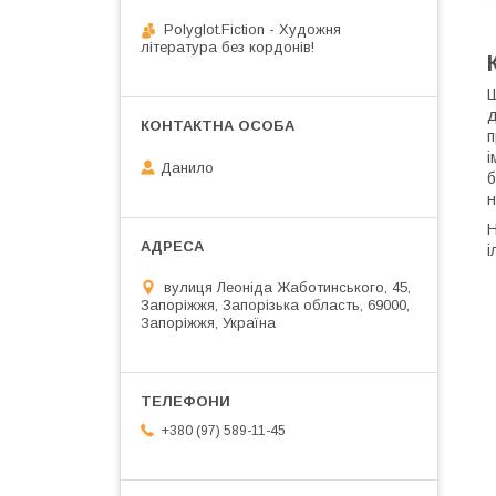
Polyglot.Fiction - Художня
література без кордонів!
Ш
д
п
і
Данило
б
н
Н
і
вулиця Леоніда Жаботинського, 45,
Запоріжжя, Запорізька область, 69000,
Запоріжжя, Україна
+380 (97) 589-11-45