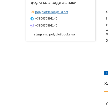
С
polyglot.fiction@ukr.net
Н
+380975891145
Н
+380975891145
д
ч
Instagram
polyglot.books.ua
Х
Х