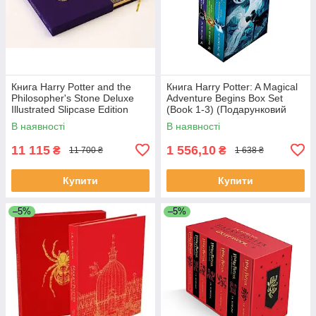
Книга Harry Potter and the
Книга Harry Potter: A Magical
Philosopher's Stone Deluxe
Adventure Begins Box Set
Illustrated Slipcase Edition
(Book 1-3) (Подарунковий
художня література
набір)
В наявності
В наявності
11 115
1 556,10
₴
₴
11 700 ₴
1 638 ₴
Купити
Купити
–5%
–5%