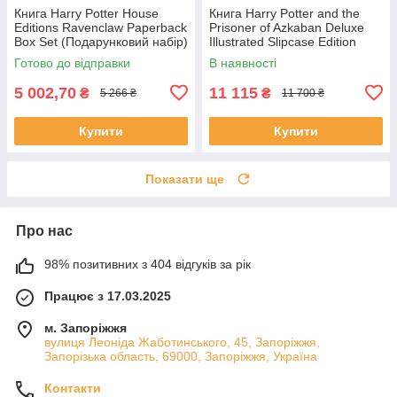
Книга Harry Potter House
Книга Harry Potter and the
Editions Ravenclaw Paperback
Prisoner of Azkaban Deluxe
Box Set (Подарунковий набір)
Illustrated Slipcase Edition
художня література
Готово до відправки
В наявності
5 002,70
11 115
₴
₴
5 266 ₴
11 700 ₴
Купити
Купити
Показати ще
Про нас
98% позитивних з 404 відгуків за рік
Працює з 17.03.2025
м. Запоріжжя
вулиця Леоніда Жаботинського, 45, Запоріжжя,
Запорізька область, 69000, Запоріжжя, Україна
Контакти