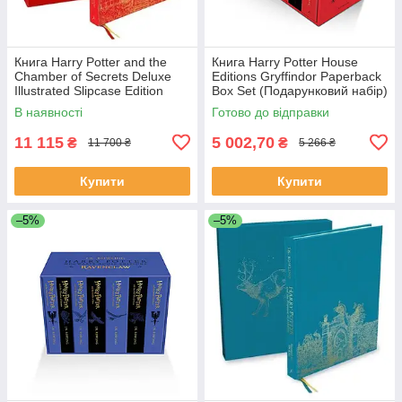
Книга Harry Potter and the
Книга Harry Potter House
Chamber of Secrets Deluxe
Editions Gryffindor Paperback
Illustrated Slipcase Edition
Box Set (Подарунковий набір)
художня література
В наявності
Готово до відправки
11 115
5 002,70
₴
₴
11 700 ₴
5 266 ₴
Купити
Купити
–5%
–5%