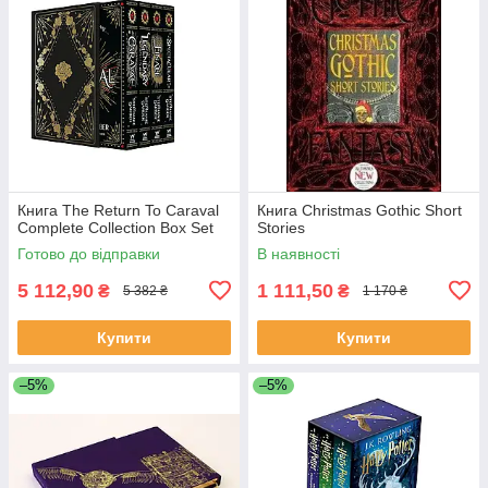
Книга The Return To Caraval
Книга Christmas Gothic Short
Complete Collection Box Set
Stories
Готово до відправки
В наявності
5 112,90
1 111,50
₴
₴
5 382 ₴
1 170 ₴
Купити
Купити
–5%
–5%