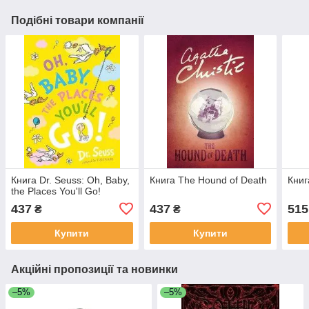
Подібні товари компанії
Книга Dr. Seuss: Oh, Baby,
Книга The Hound of Death
Книг
the Places You'll Go!
437
437
515
₴
₴
Купити
Купити
Акційні пропозиції та новинки
–5%
–5%