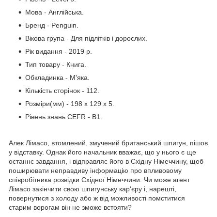
Мова - Англійська.
Бренд - Penguin.
Вікова група - Для підлітків і дорослих.
Рік видання - 2019 р.
Тип товару - Книга.
Обкладинка - М'яка.
Кількість сторінок - 112.
Розміри(мм) - 198 x 129 x 5.
Рівень знань CEFR - B1.
Алек Лімасо, втомлений, змучений британський шпигун, пішов
у відставку. Однак його начальник вважає, що у нього є ще
останнє завдання, і відправляє його в Східну Німеччину, щоб
поширювати неправдиву інформацію про впливовому
співробітника розвідки Східної Німеччини. Чи може агент
Лімасо закінчити свою шпигунську кар'єру і, нарешті,
повернутися з холоду або ж від можливості помститися
старим ворогам він не зможе встояти?