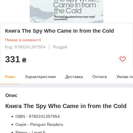
Книга The Spy Who Came in from the Cold
Немає в наявності
Код: 9780241397954
Роздріб
331
₴
Опис
Характеристики
Доставка
Оплата
Умови п
Опис
Книга The Spy Who Came in from the Cold
ISBN - 9780241397954.
Серія - Penguin Readers.
Рівень - Level 6.