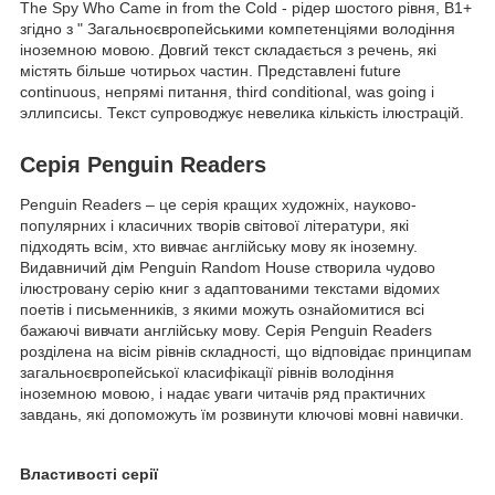
The Spy Who Came in from the Cold - рідер шостого рівня, В1+
згідно з " Загальноєвропейськими компетенціями володіння
іноземною мовою. Довгий текст складається з речень, які
містять більше чотирьох частин. Представлені future
continuous, непрямі питання, third conditional, was going і
эллипсисы. Текст супроводжує невелика кількість ілюстрацій.
Серія Penguin Readers
Penguin Readers – це серія кращих художніх, науково-
популярних і класичних творів світової літератури, які
підходять всім, хто вивчає англійську мову як іноземну.
Видавничий дім Penguin Random House створила чудово
ілюстровану серію книг з адаптованими текстами відомих
поетів і письменників, з якими можуть ознайомитися всі
бажаючі вивчати англійську мову. Серія Penguin Readers
розділена на вісім рівнів складності, що відповідає принципам
загальноєвропейської класифікації рівнів володіння
іноземною мовою, і надає уваги читачів ряд практичних
завдань, які допоможуть їм розвинути ключові мовні навички.
Властивості серії