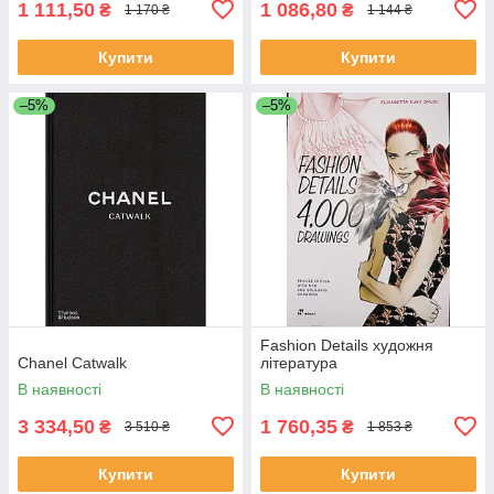
1 111,50
1 086,80
₴
₴
1 170 ₴
1 144 ₴
Купити
Купити
–5%
–5%
Fashion Details художня
Chanel Catwalk
література
В наявності
В наявності
3 334,50
1 760,35
₴
₴
3 510 ₴
1 853 ₴
Купити
Купити