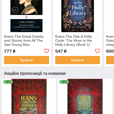
Книга The Great Gatsby
Книга The Oak & Holly
Книг
and Stories from All The
Cycle: The Wren in the
Gets
Sad Young Men
Holly Library (Book 1)
літе
(Centennial Edition)
777
547
600
₴
₴
Купити
Купити
Акційні пропозиції та новинки
–5%
–5%