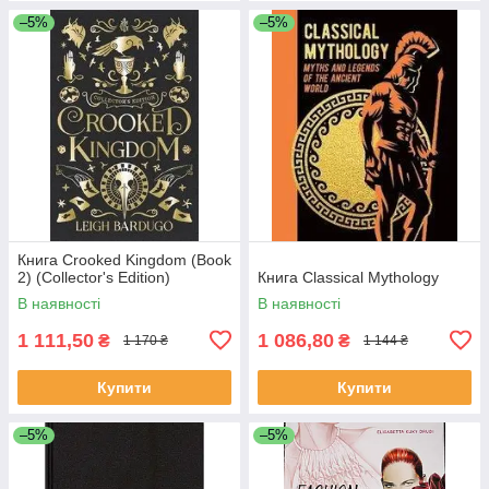
–5%
–5%
Книга Crooked Kingdom (Book
2) (Collector's Edition)
Книга Classical Mythology
В наявності
В наявності
1 111,50
1 086,80
₴
₴
1 170 ₴
1 144 ₴
Купити
Купити
–5%
–5%