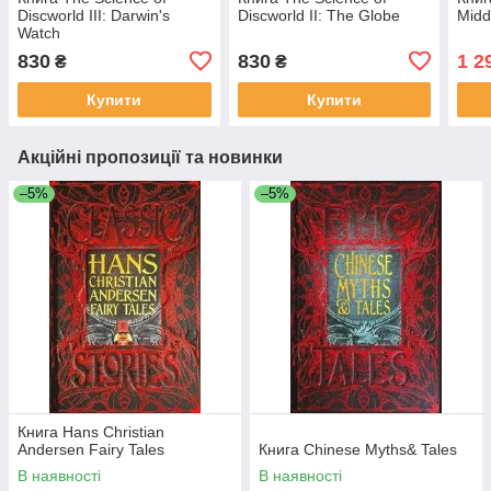
Discworld III: Darwin's
Discworld II: The Globe
Midd
Watch
830
830
1 2
₴
₴
Купити
Купити
Акційні пропозиції та новинки
–5%
–5%
Книга Hans Christian
Andersen Fairy Tales
Книга Chinese Myths& Tales
В наявності
В наявності