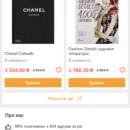
Fashion Details художня
Chanel Catwalk
література
В наявності
В наявності
3 334,50
1 760,35
₴
₴
3 510 ₴
1 853 ₴
Купити
Купити
Показати ще
Про нас
98% позитивних з 404 відгуків за рік