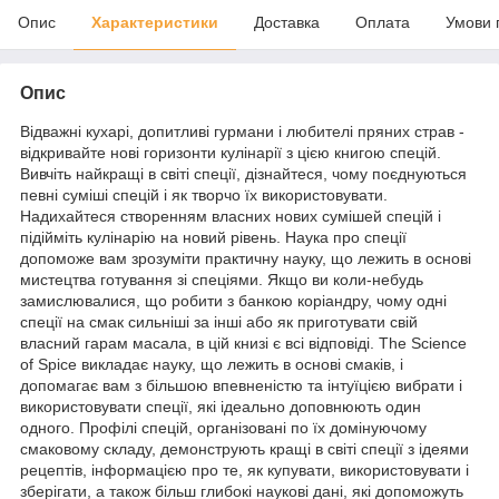
Опис
Характеристики
Доставка
Оплата
Умови 
Опис
Відважні кухарі, допитливі гурмани і любителі пряних страв -
відкривайте нові горизонти кулінарії з цією книгою спецій.
Вивчіть найкращі в світі спеції, дізнайтеся, чому поєднуються
певні суміші спецій і як творчо їх використовувати.
Надихайтеся створенням власних нових сумішей спецій і
підійміть кулінарію на новий рівень. Наука про спеції
допоможе вам зрозуміти практичну науку, що лежить в основі
мистецтва готування зі спеціями. Якщо ви коли-небудь
замислювалися, що робити з банкою коріандру, чому одні
спеції на смак сильніші за інші або як приготувати свій
власний гарам масала, в цій книзі є всі відповіді. The Science
of Spice викладає науку, що лежить в основі смаків, і
допомагає вам з більшою впевненістю та інтуїцією вибрати і
використовувати спеції, які ідеально доповнюють один
одного. Профілі спецій, організовані по їх домінуючому
смаковому складу, демонструють кращі в світі спеції з ідеями
рецептів, інформацією про те, як купувати, використовувати і
зберігати, а також більш глибокі наукові дані, які допоможуть