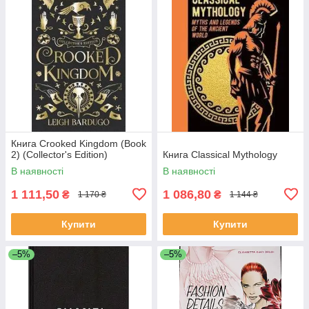
Книга Crooked Kingdom (Book
2) (Collector's Edition)
Книга Classical Mythology
В наявності
В наявності
1 111,50
1 086,80
₴
₴
1 170 ₴
1 144 ₴
Купити
Купити
–5%
–5%