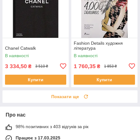
Fashion Details художня
Chanel Catwalk
література
В наявності
В наявності
3 334,50
1 760,35
₴
₴
3 510 ₴
1 853 ₴
Купити
Купити
Показати ще
Про нас
98% позитивних з 403 відгуків за рік
Працює з 17.03.2025