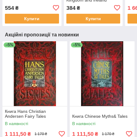
554
384
1 6
₴
₴
Купити
Купити
Акційні пропозиції та новинки
–5%
–5%
Книга Hans Christian
Andersen Fairy Tales
Книга Chinese Myths& Tales
В наявності
В наявності
1 111,50
1 111,50
₴
₴
1 170 ₴
1 170 ₴