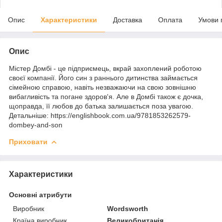
Опис
Характеристики
Доставка
Оплата
Умови 
Опис
Містер Домбі - це підприємець, вкрай захоплений роботою
своєї компанії. Його син з раннього дитинства займається
сімейною справою, навіть незважаючи на свою зовнішню
вибагливість та погане здоров'я. Але в Домбі також є дочка,
щоправда, її любов до батька залишається поза увагою.
Детальніше: https://englishbook.com.ua/9781853262579-
dombey-and-son
Приховати
Характеристики
Основні атрибути
Виробник
Wordsworth
Країна виробник
Великобританія