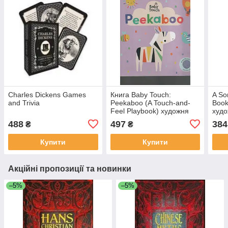
Charles Dickens Games
Книга Baby Touch:
A So
and Trivia
Peekaboo (A Touch-and-
Book
Feel Playbook) художня
худо
література
488
497
384
₴
₴
Купити
Купити
Акційні пропозиції та новинки
–5%
–5%