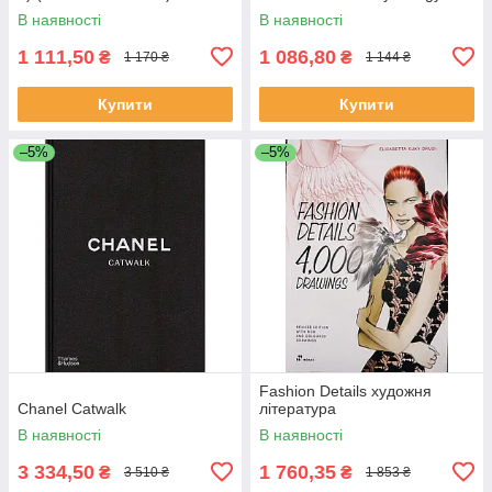
В наявності
В наявності
1 111,50
1 086,80
₴
₴
1 170 ₴
1 144 ₴
Купити
Купити
–5%
–5%
Fashion Details художня
Chanel Catwalk
література
В наявності
В наявності
3 334,50
1 760,35
₴
₴
3 510 ₴
1 853 ₴