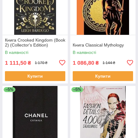
Книга Crooked Kingdom (Book
2) (Collector's Edition)
Книга Classical Mythology
В наявності
В наявності
1 111,50
1 086,80
₴
₴
1 170 ₴
1 144 ₴
Купити
Купити
–5%
–5%