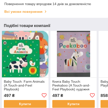
Повернення товару впродовж 14 днів за домовленістю
Всі умови повернення
Подібні товари компанії
Baby Touch: Farm Animals
Книга Baby Touch:
Baby
(A Touch-and-Feel
Peekaboo (A Touch-and-
Play
Playbook)
Feel Playbook) художня
література
497
497
858
₴
₴
Купити
Купити