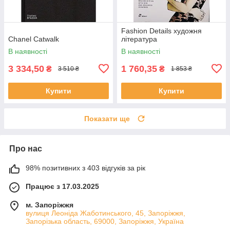
Fashion Details художня
Chanel Catwalk
література
В наявності
В наявності
3 334,50
1 760,35
₴
₴
3 510 ₴
1 853 ₴
Купити
Купити
Показати ще
Про нас
98% позитивних з 403 відгуків за рік
Працює з 17.03.2025
м. Запоріжжя
вулиця Леоніда Жаботинського, 45, Запоріжжя,
Запорізька область, 69000, Запоріжжя, Україна