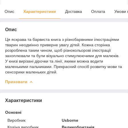
Опис
Характеристики
Доставка
Оплата
Умови 
Опис
Ця яскрава та барвиста книга з різнобарвними ілюстраціями
тварин неодмінно приверне увагу дітей. Кожна сторінка
розроблена таким чином, щоб різнокольорові ілюстрації
захоплювали та були візуально стимулюючими для малюків.
У книзі вирізані дірочки та лінії, якими можна водити
маленькими пальчиками. Прекрасний спосіб розвитку мови та
сенсорики маленьких дітей.
Приховати
Характеристики
Основні
Виробник
Usborne
Країна виробник
Великобританія