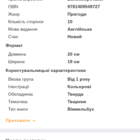
ISBN
9781409549727
Жанр
Пригоди
Кількість сторінок
10
Мова видання
Англійська
Стан
Новий
Формат
Довжина
20 см
Ширина
19 см
Користувальницькі характеристики
Вікова група
Від 1 року
Ілюстрації
Кольорові
Обкладинка
Тверда
Тематика
Тварини
Тип книги
Віммельбух
Приховати