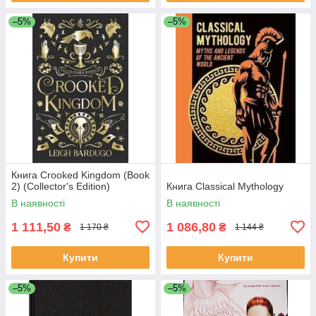
–5%
–5%
Книга Crooked Kingdom (Book
2) (Collector's Edition)
Книга Classical Mythology
В наявності
В наявності
1 111,50
1 086,80
₴
₴
1 170 ₴
1 144 ₴
Купити
Купити
–5%
–5%