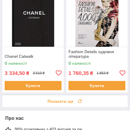
Fashion Details художня
Chanel Catwalk
література
В наявності
В наявності
3 334,50
1 760,35
₴
₴
3 510 ₴
1 853 ₴
Купити
Купити
Показати ще
Про нас
98% позитивних з 403 відгуків за рік