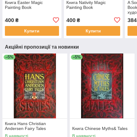
Книга Easter Magic
Книга Nativity Magic
A So
Painting Book
Painting Book
Book
худо
400
400
384
₴
₴
Купити
Купити
Акційні пропозиції та новинки
–5%
–5%
Книга Hans Christian
Andersen Fairy Tales
Книга Chinese Myths& Tales
В наявності
В наявності