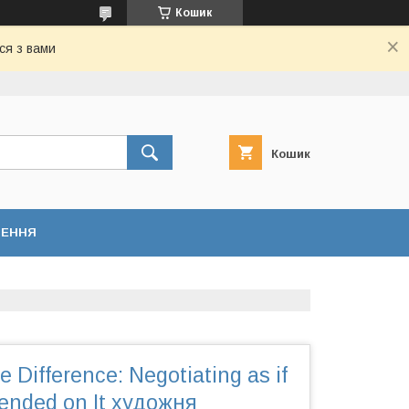
Кошик
ся з вами
Кошик
НЕННЯ
e Difference: Negotiating as if
pended on It художня