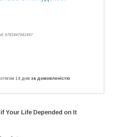
од:
9781847941497
ротягом 14 днів
за домовленістю
 if Your Life Depended on It