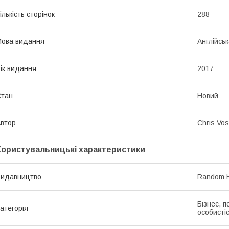
ількість сторінок
288
ова видання
Англійсь
ік видання
2017
Стан
Новий
втор
Chris Vos
Користувальницькі характеристики
Видавництво
Random 
Бізнес, п
атегорія
особистіс