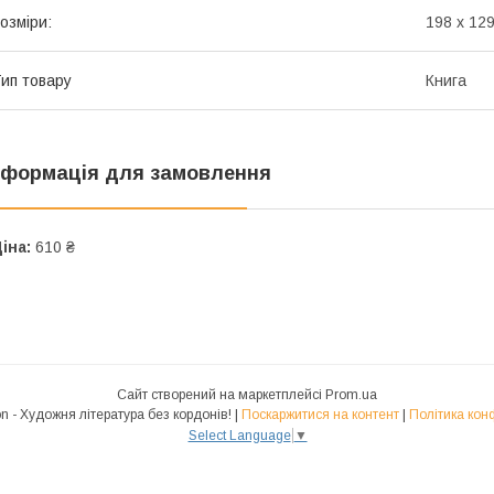
озміри:
198 x 129
ип товару
Книга
нформація для замовлення
іна:
610 ₴
Сайт створений на маркетплейсі
Prom.ua
Polyglot.Fiction - Художня література без кордонів! |
Поскаржитися на контент
|
Політика кон
Select Language
▼