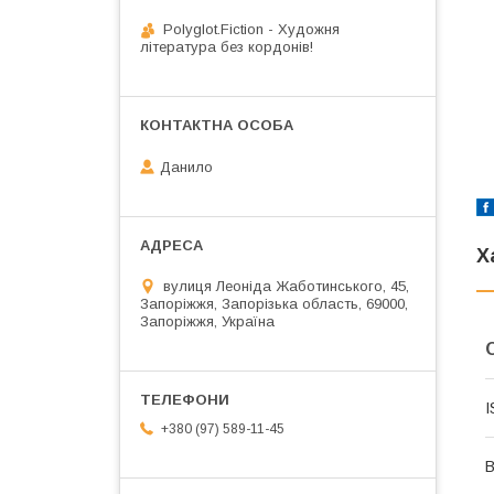
Polyglot.Fiction - Художня
література без кордонів!
Данило
Х
вулиця Леоніда Жаботинського, 45,
Запоріжжя, Запорізька область, 69000,
Запоріжжя, Україна
I
+380 (97) 589-11-45
В