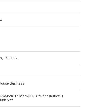
ка
s, Tahl Raz,
House Business
сихологія та взаємини, Саморозвитість і
ний ріст