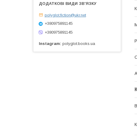
К
polyglot.fiction@ukr.net
+380975891145
М
+380975891145
Р
Instagram
polyglot.books.ua
А
К