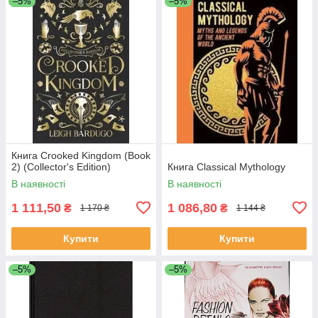
–5%
–5%
Книга Crooked Kingdom (Book
2) (Collector's Edition)
Книга Classical Mythology
В наявності
В наявності
1 111,50
1 086,80
₴
₴
1 170 ₴
1 144 ₴
Купити
Купити
–5%
–5%