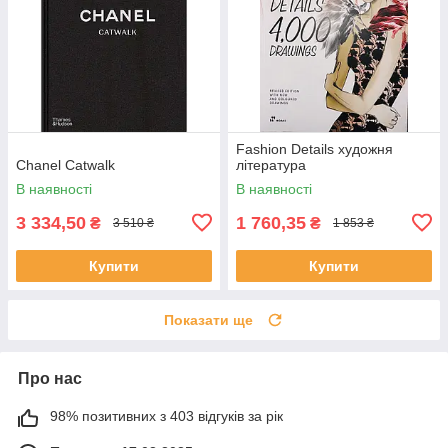
Fashion Details художня
Chanel Catwalk
література
В наявності
В наявності
3 334,50
1 760,35
₴
₴
3 510 ₴
1 853 ₴
Купити
Купити
Показати ще
Про нас
98% позитивних з 403 відгуків за рік