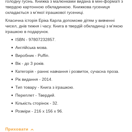
голодну гусінь. Книжка з малюнками видана в міні-форматі з
твердою картонною обкладинкою. Книжкова гусениця
складається з м’якої іграшкової гусениці.
Класична історія Еріка Карла допоможе дітям у вивченні
чисел, днів тижня і часу. Книга в твердій обкладинці з м'якою
іграшкою в подарунок.
ISBN - 97807232857.
Англійська мова.
Виробник - Puffin.
Вік - до 3 років.
Категорія - раннє навчання і розвиток, сучасна проза.
Рік видання - 2014.
Тип товару - Книга з іграшкою.
Переплет - Твердий.
Кількість сторінок - 32.
Розміри - 216 x 156 x 96.
Приховати