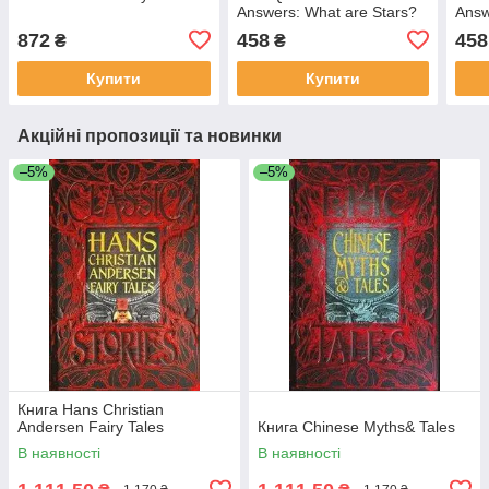
Answers: What are Stars?
Answ
Me?
872
458
458
₴
₴
Купити
Купити
Акційні пропозиції та новинки
–5%
–5%
Книга Hans Christian
Andersen Fairy Tales
Книга Chinese Myths& Tales
В наявності
В наявності