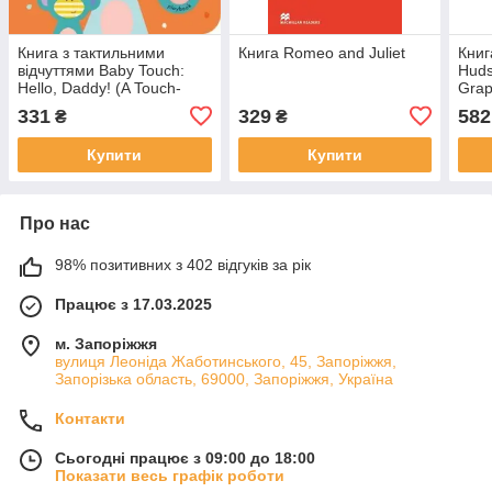
Книга з тактильними
Книга Romeo and Juliet
Книг
відчуттями Baby Touch:
Huds
Hello, Daddy! (A Touch-
Grap
and-Feel Playbook)
Desi
331
329
582
₴
₴
Купити
Купити
Про нас
98% позитивних з 402 відгуків за рік
Працює з 17.03.2025
м. Запоріжжя
вулиця Леоніда Жаботинського, 45, Запоріжжя,
Запорізька область, 69000, Запоріжжя, Україна
Контакти
Сьогодні працює з 09:00 до 18:00
Показати весь графік роботи