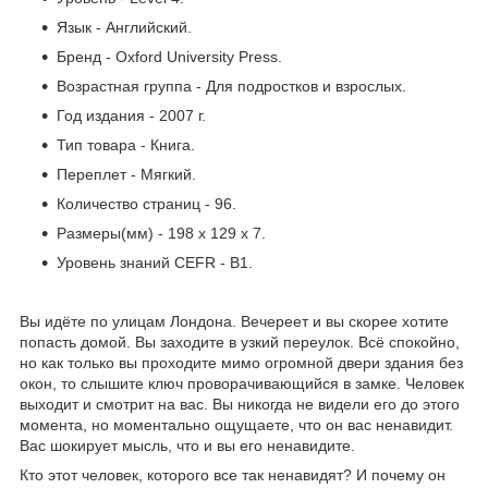
Язык - Английский.
Бренд - Oxford University Press.
Возрастная группа - Для подростков и взрослых.
Год издания - 2007 г.
Тип товара - Книга.
Переплет - Мягкий.
Количество страниц - 96.
Размеры(мм) - 198 x 129 x 7.
Уровень знаний CEFR - B1.
Вы идёте по улицам Лондона. Вечереет и вы скорее хотите
попасть домой. Вы заходите в узкий переулок. Всё спокойно,
но как только вы проходите мимо огромной двери здания без
окон, то слышите ключ проворачивающийся в замке. Человек
выходит и смотрит на вас. Вы никогда не видели его до этого
момента, но моментально ощущаете, что он вас ненавидит.
Вас шокирует мысль, что и вы его ненавидите.
Кто этот человек, которого все так ненавидят? И почему он