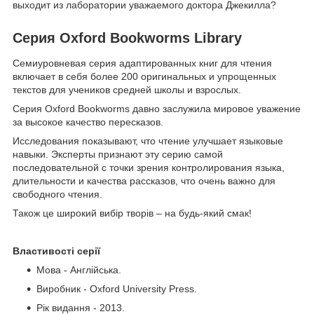
выходит из лаборатории уважаемого доктора Джекилла?
Серия Oxford Bookworms Library
Семиуровневая серия адаптированных книг для чтения
включает в себя более 200 оригинальных и упрощенных
текстов для учеников средней школы и взрослых.
Серия Oxford Bookworms давно заслужила мировое уважение
за высокое качество пересказов.
Исследования показывают, что чтение улучшает языковые
навыки. Эксперты признают эту серию самой
последовательной с точки зрения контролирования языка,
длительности и качества рассказов, что очень важно для
свободного чтения.
Також це широкий вибір творів – на будь-який смак!
Властивості серії
Мова - Англійська.
Виробник - Oxford University Press.
Рік видання - 2013.