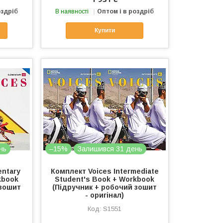
оздріб
В наявності
Оптом і в роздріб
Купити
нь
–15%
Залишився 31 день
entary
Комплект Voices Intermediate
kbook
Student's Book + Workbook
 зошит
(Підручник + робочий зошит
- оригінал)
S1551