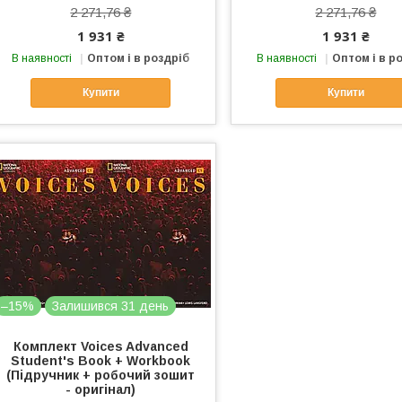
2 271,76 ₴
2 271,76 ₴
1 931 ₴
1 931 ₴
В наявності
Оптом і в роздріб
В наявності
Оптом і в р
Купити
Купити
–15%
Залишився 31 день
Комплект Voices Advanced
Student's Book + Workbook
(Підручник + робочий зошит
- оригінал)