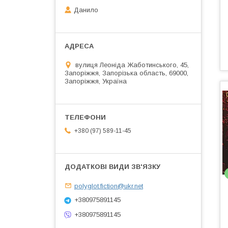
Данило
вулиця Леоніда Жаботинського, 45,
Запоріжжя, Запорізька область, 69000,
Запоріжжя, Україна
+380 (97) 589-11-45
polyglot.fiction@ukr.net
+380975891145
+380975891145