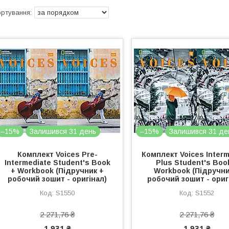
–15%
Залишився 31 день
–15%
Залишився 31 де
Комплект Voices Pre-
Комплект Voices Interm
Intermediate Student's Book
Plus Student's Boo
+ Workbook (Підручник +
Workbook (Підручни
робочий зошит - оригінал)
робочий зошит - ориг
S1550
S1552
2 271,76 ₴
2 271,76 ₴
1 931 ₴
1 931 ₴