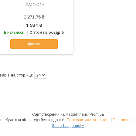
S1554
2 271,76 ₴
1 931 ₴
В наявності
Оптом і в роздріб
Купити
Сайт створений на маркетплейсі
Prom.ua
Polyglot.Fiction - Художня література без кордонів! |
Поскаржитися на контент
|
Політика кон
Select Language
▼