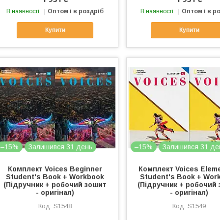
В наявності
Оптом і в роздріб
В наявності
Оптом і в р
Купити
Купити
–15%
Залишився 31 день
–15%
Залишився 31 де
Комплект Voices Beginner
Комплект Voices Elem
Student's Book + Workbook
Student's Book + Wor
(Підручник + робочий зошит
(Підручник + робочий
- оригінал)
- оригінал)
S1548
S1549