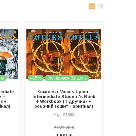
нь
–15%
Залишився 31 день
ediate
Комплект Voices Upper-
k +
Intermediate Student's Book
к +
+ Workbook (Підручник +
інал)
робочий зошит - оригінал)
S1553
2 271,76 ₴
1 931 ₴