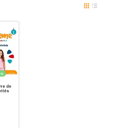
нь
vre de
vités