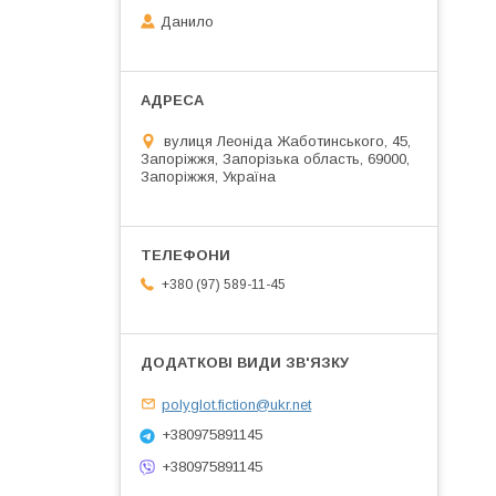
Данило
вулиця Леоніда Жаботинського, 45,
Запоріжжя, Запорізька область, 69000,
Запоріжжя, Україна
+380 (97) 589-11-45
polyglot.fiction@ukr.net
+380975891145
+380975891145