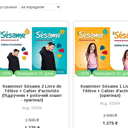
–15%
Залишився 31 день
–15%
Залишився 31 де
Комплект Sésame 2 Livre de
Комплект Sésame 1 Li
l'élève + Cahier d'activités
l'élève + Cahier d'acti
(Підручник + робочий зошит
(оригінал)
- оригінал)
S1534
S1536
1 500 ₴
1 500 ₴
1 275 ₴
1 275 ₴