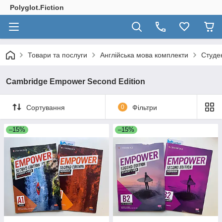
Polyglot.Fiction
Товари та послуги
Англійська мова комплекти
Студе
Cambridge Empower Second Edition
Сортування
0
Фільтри
–15%
–15%