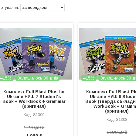
–15%
Залишилось 30 днів
–15%
Залишилось 30 д
Комплект Full Blast Plus for
Комплект Full Blast Pl
Ukraine НУШ 7 Student's
Ukraine НУШ 6 Stude
Book + WorkBook + Grammar
Book (тверда обклади
(оригинал)
WorkBook + Gramm
(оригинал)
S1309
S1308
1 270,59 ₴
1 270,59 ₴
1 080 ₴