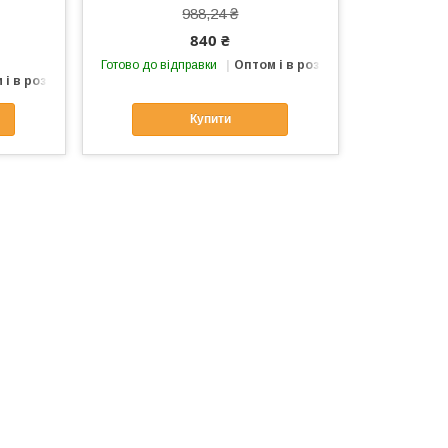
988,24 ₴
840 ₴
Готово до відправки
Оптом і в роздріб
 і в роздріб
Купити