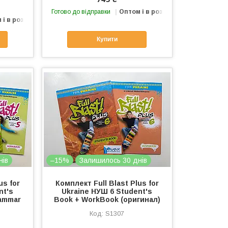
Готово до відправки
Оптом і в роздріб
 і в роздріб
Купити
нів
–15%
Залишилось 30 днів
us for
Комплект Full Blast Plus for
nt's
Ukraine НУШ 6 Student's
ammar
Book + WorkBook (оригинал)
S1307