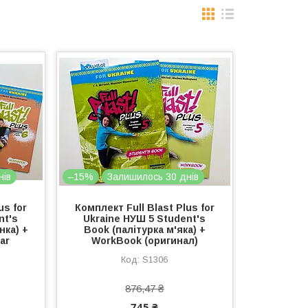
нів
–15%
Залишилось 30 днів
us for
Комплект Full Blast Plus for
nt's
Ukraine НУШ 5 Student's
нка) +
Book (палітурка м'яка) +
ar
WorkBook (оригинал)
S1306
876,47 ₴
745 ₴