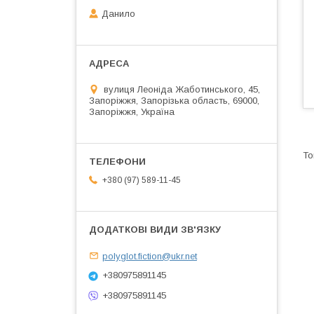
Данило
вулиця Леоніда Жаботинського, 45,
Запоріжжя, Запорізька область, 69000,
Запоріжжя, Україна
+380 (97) 589-11-45
polyglot.fiction@ukr.net
+380975891145
+380975891145