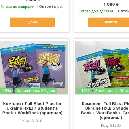
1 080 ₴
Готово до відправки
Оптом і в роздріб
Готово до відправки
Оптом
Купити
Купити
–15%
Залишилось 30 днів
–15%
Залишилось 30 д
Комплект Full Blast Plus for
Комплект Full Blast Pl
Ukraine НУШ 7 Student's
Ukraine НУШ 5 Stude
Book + WorkBook (оригинал)
Book + WorkBook + Gr
(оригинал)
S1310
S1305