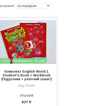
–15%
Залишилось 30 днів
Комплект English World 1
Student's Book + WorkBook
(Підручник + робочий зошит)
S1225
972,94 ₴
827 ₴