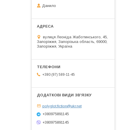
Данило
вулиця Леоніда Жаботинського, 45,
Запоріжжя, Запорізька область, 69000,
Запоріжжя, Україна
+380 (97) 589-11-45
polyglot.fiction@ukr.net
+380975891145
+380975891145