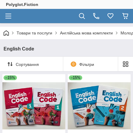
Polyglot.Fiction
Товари та послуги
Англійська мова комплекти
Молод
English Code
Сортування
0
Фільтри
–15%
–15%