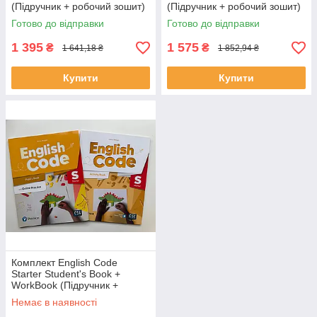
(Підручник + робочий зошит)
(Підручник + робочий зошит)
Готово до відправки
Готово до відправки
1 395
1 575
₴
₴
1 641,18 ₴
1 852,94 ₴
Купити
Купити
Комплект English Code
Starter Student's Book +
WorkBook (Підручник +
робочий зошит)
Немає в наявності