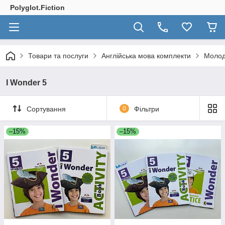
Polyglot.Fiction
Товари та послуги
Англійська мова комплекти
Молод
I Wonder 5
Сортування
0
Фільтри
–15%
–15%