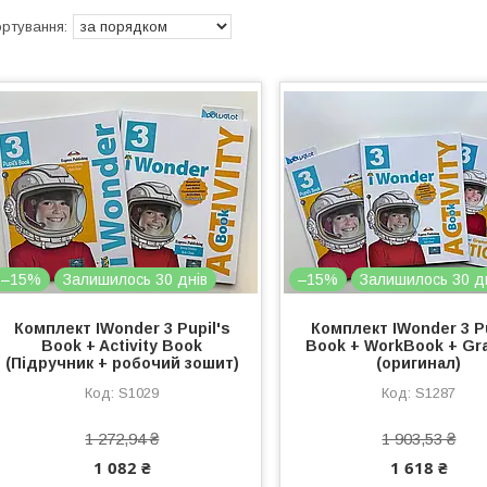
–15%
Залишилось 30 днів
–15%
Залишилось 30 д
Комплект IWonder 3 Pupil's
Комплект IWonder 3 Pu
Book + Activity Book
Book + WorkBook + Gr
(Підручник + робочий зошит)
(оригинал)
S1029
S1287
1 272,94 ₴
1 903,53 ₴
1 082 ₴
1 618 ₴