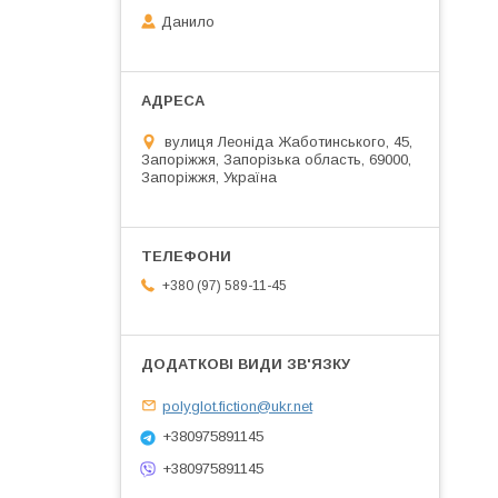
Данило
вулиця Леоніда Жаботинського, 45,
Запоріжжя, Запорізька область, 69000,
Запоріжжя, Україна
+380 (97) 589-11-45
polyglot.fiction@ukr.net
+380975891145
+380975891145