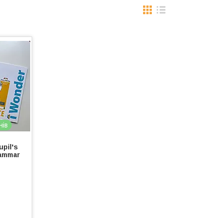
нів
pil's
ammar