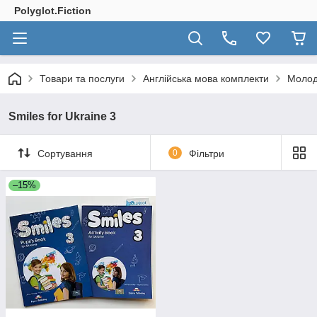
Polyglot.Fiction
Товари та послуги
Англійська мова комплекти
Молод
Smiles for Ukraine 3
Сортування
0
Фільтри
–15%